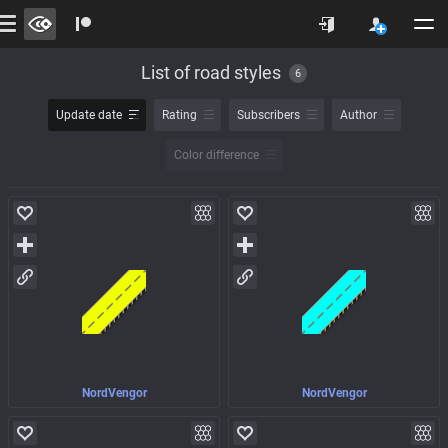
List of road styles
6
Update date
Rating
Subscribers
Author
Color difference
NordVengor
NordVengor