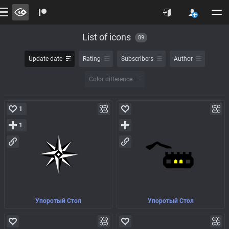
List of icons
89
Update date
Rating
Subscribers
Author
Color difference
1
1
Упоротый Стол
Упоротый Стол