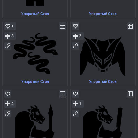
Упоротый Стол
Упоротый Стол
1
3
2
Упоротый Стол
Упоротый Стол
2
1