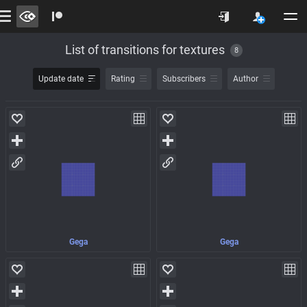
List of transitions for textures
8
Update date
Rating
Subscribers
Author
Gega
Gega